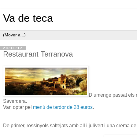
Va de teca
20/11/12
Restaurant Terranova
Diumenge passat els m
Saverdera.
Van optar pel
menú de tardor de 28 euros
.
De primer, rossinyols saltejats amb all i julivert i una crema d