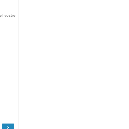
el vostre
›