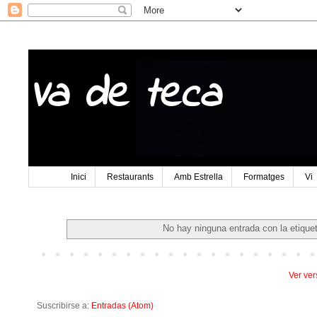
Va de teca
Inici
Restaurants
Amb Estrella
Formatges
Vi
No hay ninguna entrada con la etique
Ver ver
Suscribirse a:
Entradas (Atom)