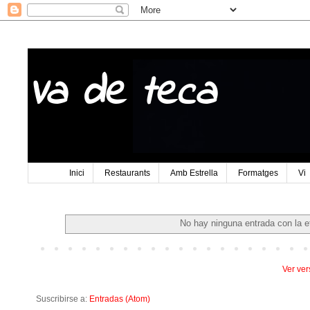
Va de teca
Inici
Restaurants
Amb Estrella
Formatges
Vi
No hay ninguna entrada con la e
Ver ver
Suscribirse a:
Entradas (Atom)