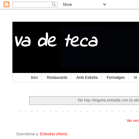
Va de teca
Inici
Restaurants
Amb Estrella
Formatges
Vi
No hay ninguna entrada con la et
Ver ver
Suscribirse a:
Entradas (Atom)