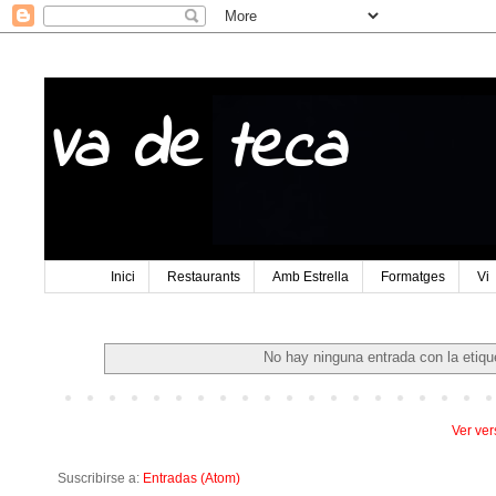
Va de teca
Inici
Restaurants
Amb Estrella
Formatges
Vi
No hay ninguna entrada con la etiq
Ver ver
Suscribirse a:
Entradas (Atom)