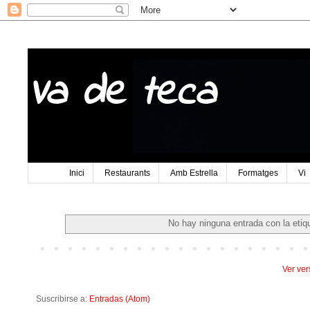
Va de teca
Inici
Restaurants
Amb Estrella
Formatges
Vi
No hay ninguna entrada con la eti
Ver ver
Suscribirse a:
Entradas (Atom)