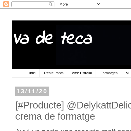
Va de teca
Inici
Restaurants
Amb Estrella
Formatges
Vi
13/11/20
[#Producte] @DelykattDeli
crema de formatge