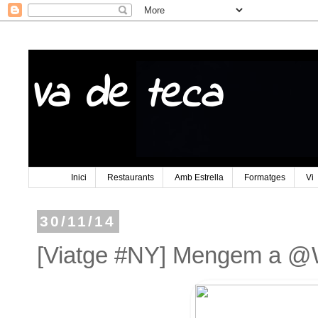
Va de teca
Inici
Restaurants
Amb Estrella
Formatges
Vi
30/11/14
[Viatge #NY] Mengem a 