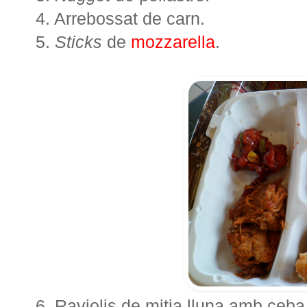
4. Arrebossat de carn.
5.
Sticks
de
mozzarella
.
6. Raviolis de mitja lluna amb ceba 