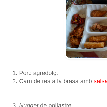
1. Porc agredolç.
2. Carn de res a la brasa amb
sals
3.
Nugget
de pollastre.