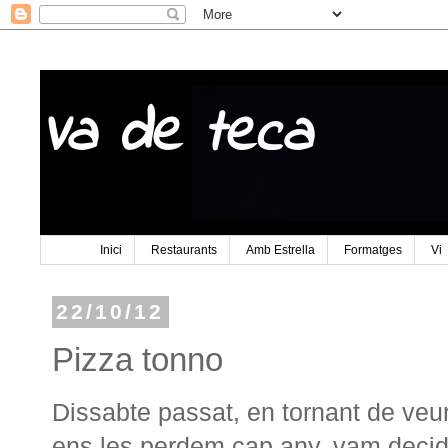
Va de teca
Inici
Restaurants
Amb Estrella
Formatges
Vi
22/10/12
Pizza tonno
Dissabte passat, en tornant de veu
ens les perdem cap any, vam decidi