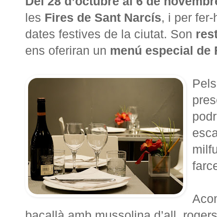
Del 28 d’octubre al 6 de novembr
les
Fires de Sant Narcís
, i per fe
dates festives de la ciutat. Son
res
ens oferiran un
menú especial de F
Pels
pres
podr
esca
milf
farc
Aco
bacallà amb mussolina d’all, rogers