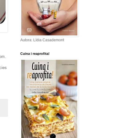
Autora: Lídia Casademont
Cuina i reaprofita!
hom.
cies