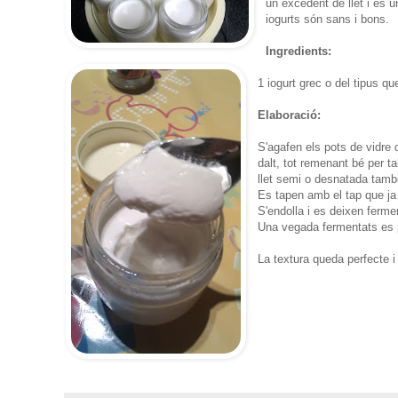
un excedent de llet i és 
iogurts són sans i bons.
Ingredients:
1 iogurt grec o del tipus qu
Elaboració:
S'agafen els pots de vidre d
dalt, tot remenant bé per t
llet semi o desnatada tamb
Es tapen amb el tap que ja 
S'endolla i es deixen ferme
Una vegada fermentats es p
La textura queda perfecte i 