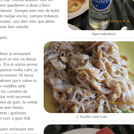
ens quedàvem a dinar a llocs
sitàvem. Sempre eren tots de bufet
ue el menjar era bo, sempre trobaves
essants, uns dies més que altres
ves ben satisfet.
Aigua tailandesa
guns:
lliure al restaurant
tació on ens va deixar
e. Era el nostre primer
passar molta calor, ja
ra exterior. Hi havia
ealment pocs valien la
els noddles amb
i les cuixetes de
plat molt recorrent
en de gust, la veritat
ue eren bones,
ents i gustoses,
2. Noddles amb truita
n com a gust d'all.
quest restaurant ens