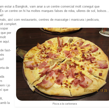
vam estar a Bangkok, vam anar a un centre comercial molt conegut que
s un centre on hi ha moltes marques falses de roba, ulleres de sol, bolsos...
bé!
mals, així com restaurants, centres de massatge i manicura i pedicura,
olt complert.
 sopar
, que per
 molt
e aquí.
de fast-
més
uí!
erta de
uda
om
iem i jo
xí que
t,
 amb la
Pizza a la carbonara