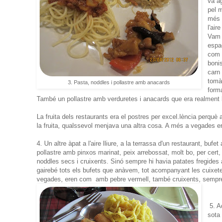
va a
pel 
més v
l'air
Vam 
espa
com 
boni
carn 
tomà
3. Pasta, noddles i pollastre amb anacards
forma
També un pollastre amb verduretes i anacards que era realment
La fruita dels restaurants era el postres per excel.lència perquè
la fruita, qualssevol menjava una altra cosa. A més a vegades era
4. Un altre àpat a l'aire lliure, a la terrassa d'un restaurant, bufet
pollastre amb pinxos marinat, peix arrebossat, molt bo, per cert, 
noddles secs i cruixents. Sinó sempre hi havia patates fregide
gairebé tots els bufets que anàvem, tot acompanyant les cuixete
vegades, eren com amb pebre vermell, també cruixents, sempr
5. A
sota 