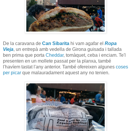
De la caravana de
Can Sibarita
hi vam agafar el
Ropa
Vieja
, un entrepà amb vedella de Girona guisada i tallada
ben prima que porta
Cheddar
, tomàquet, ceba i enciam. Te'l
presenten en un mollete passat per la planxa, també
l'havíem tastat l'any anterior. També ofereixen algunes
coses
per picar
que malauradament aquest any no tenien.