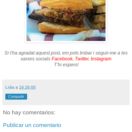
Si t'ha agradat aquest post, em pots trobar i seguir-me a les
xarxes socials
Facebook
,
Twitter
,
Instagram
T'hi espero!
Lídia
a
16:26:00
Compartir
No hay comentarios:
Publicar un comentario