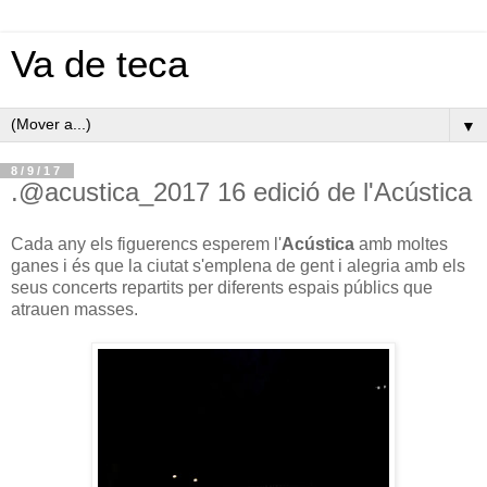
Va de teca
▼
8/9/17
.@acustica_2017 16 edició de l'Acústica
Cada any els figuerencs esperem l'
Acústica
amb moltes
ganes i és que la ciutat s'emplena de gent i alegria amb els
seus concerts repartits per diferents espais públics que
atrauen masses.