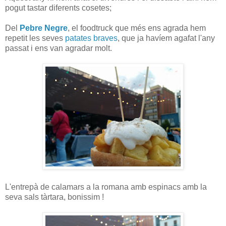
pogut tastar diferents cosetes;
Del
Pebre Negre
, el foodtruck que més ens agrada hem
repetit les seves
patates braves
, que ja havíem agafat l'any
passat i ens van agradar molt.
L'entrepà de calamars a la romana amb espinacs amb la
seva sals tàrtara, bonissim !