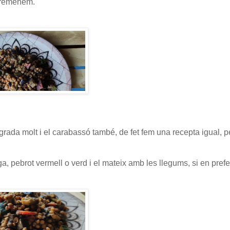
i remenem.
rada molt i el carabassó també, de fet fem una recepta igual, p
a, pebrot vermell o verd i el mateix amb les llegums, si en pref