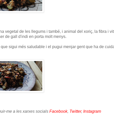
a vegetal de les llegums i també, i animal del xoriç, la fibra i v
 ser de gall d'indi en porta molt menys.
 que sigui més saludable i el pugui menjar gent que ha de cuida
guir-me a les xarxes socials
Facebook
,
Twitter
,
Instagram