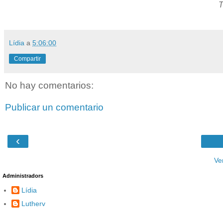
T
Lídia
a
5:06:00
Compartir
No hay comentarios:
Publicar un comentario
‹
Ve
Administradors
Lídia
Lutherv