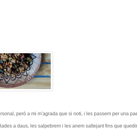
ersonal, però a mi m'agrada que si noti, i les passem per una pa
allades a daus, les salpebrem i les anem saltejant fins que qued