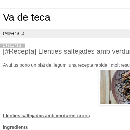
Va de teca
17/11/22
[#Recepta] Llenties saltejades amb verdur
Avui us porto un plat de llegum, una recepta ràpida i molt resu
Llenties saltejades amb verdures i xoriç
Ingredients