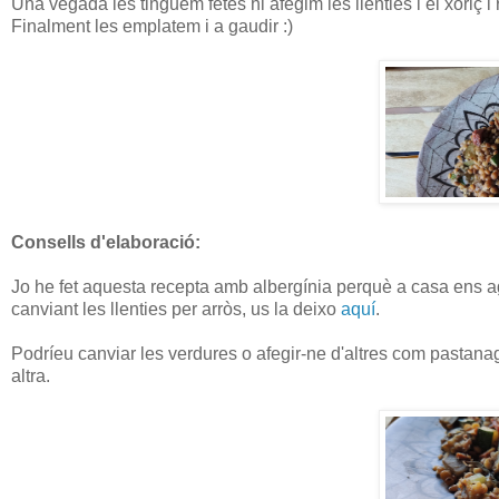
Una vegada les tinguem fetes hi afegim les llenties i el xoriç 
Finalment les emplatem i a gaudir :)
Consells d'elaboració:
Jo he fet aquesta recepta amb albergínia perquè a casa ens ag
canviant les llenties per arròs, us la deixo
aquí
.
Podríeu canviar les verdures o afegir-ne d'altres com pastanag
altra.