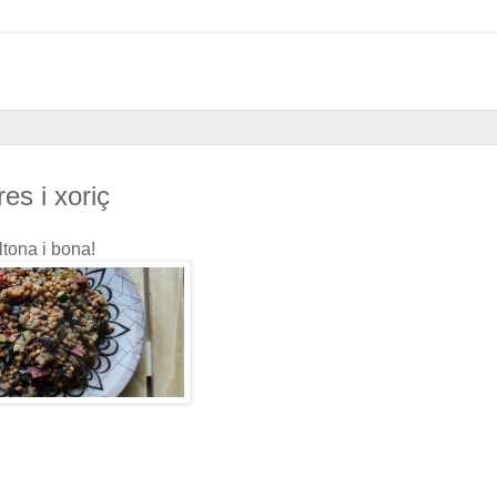
es i xoriç
ltona i bona!