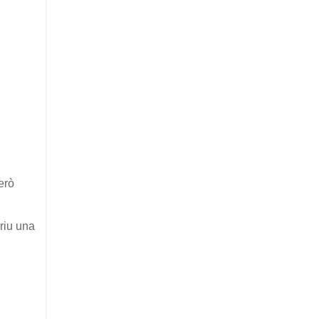
erò
eriu una