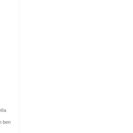
ella
in ben