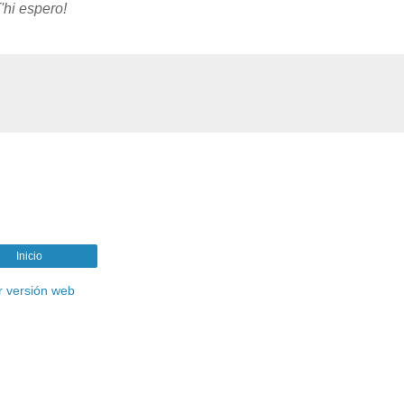
'hi espero!
Inicio
r versión web