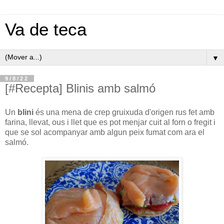
Va de teca
▼
9/8/22
[#Recepta] Blinis amb salmó
Un
blini
és una mena de crep gruixuda d'origen rus fet amb
farina, llevat, ous i llet que es pot menjar cuit al forn o fregit i
que se sol acompanyar amb algun peix fumat com ara el
salmó.