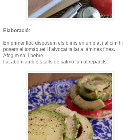
Elaboració:
En primer lloc disposem els blinis en un plat i al cim hi
posem el tomàquet i l'alvocat tallat a làmines fines.
Afegim sal i pebre.
I acabem amb els talls de salmó fumat repartits.