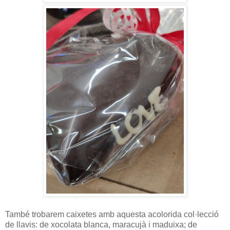
També trobarem caixetes amb aquesta acolorida col·lecció
de llavis: de xocolata blanca, maracujà i maduixa; de