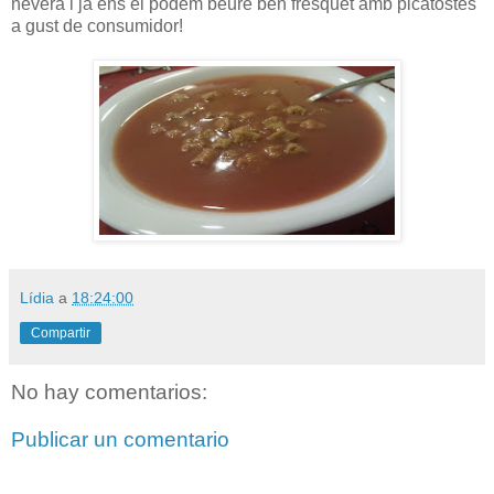
nevera i ja ens el podem beure ben fresquet amb picatostes
a gust de consumidor!
Lídia
a
18:24:00
Compartir
No hay comentarios:
Publicar un comentario