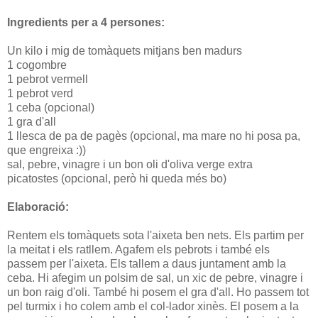
Ingredients per a 4 persones:
Un kilo i mig de tomàquets mitjans ben madurs
1 cogombre
1 pebrot vermell
1 pebrot verd
1 ceba (opcional)
1 gra d'all
1 llesca de pa de pagès (opcional, ma mare no hi posa pa,
que engreixa :))
sal, pebre, vinagre i un bon oli d'oliva verge extra
picatostes (opcional, però hi queda més bo)
Elaboració:
Rentem els tomàquets sota l'aixeta ben nets. Els partim per
la meitat i els ratllem. Agafem els pebrots i també els
passem per l'aixeta. Els tallem a daus juntament amb la
ceba. Hi afegim un polsim de sal, un xic de pebre, vinagre i
un bon raig d'oli. També hi posem el gra d'all. Ho passem tot
pel turmix i ho colem amb el col-lador xinès. El posem a la