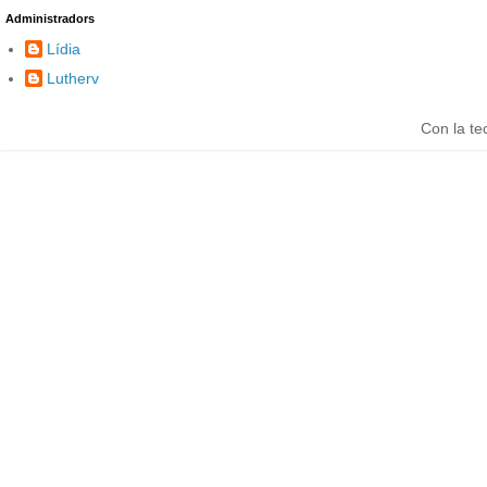
Administradors
Lídia
Lutherv
Con la te