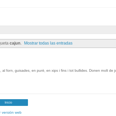
queta
cajun
.
Mostrar todas las entradas
l forn, guisades, en purè, en xips i fins i tot bullides. Donen molt de j
Inicio
r versión web