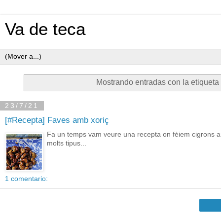
Va de teca
Mostrando entradas con la etiquet
23/7/21
[#Recepta] Faves amb xoriç
Fa un temps vam veure una recepta on fèiem cigrons amb 
molts tipus...
1 comentario: