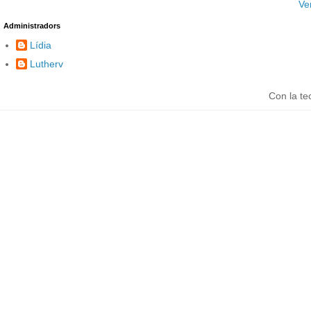
Ve
Administradors
Lídia
Lutherv
Con la te