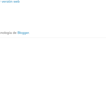
r versión web
cnología de
Blogger
.