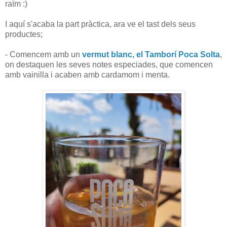
raïm :)
I aquí s'acaba la part pràctica, ara ve el tast dels seus
productes;
- Comencem amb un
vermut blanc, el Tamborí Poca Solta
,
on destaquen les seves notes especiades, que comencen
amb vainilla i acaben amb cardamom i menta.