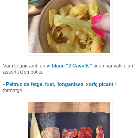
Vam seguir amb un
vi blanc "2 Cavalls"
acompanyats d'un
assortit d'embotits;
-
Peltruc de fetge
,
fuet
,
llonganissa
,
xoriç picant
i
formatge