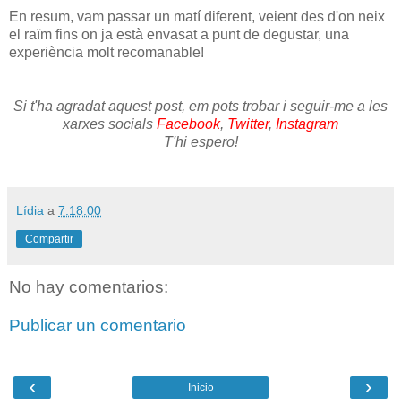
En resum, vam passar un matí diferent, veient des d'on neix
el raïm fins on ja està envasat a punt de degustar, una
experiència molt recomanable!
Si t'ha agradat aquest post, em pots trobar i seguir-me a les
xarxes socials
Facebook
,
Twitter
,
Instagram
T'hi espero!
Lídia
a
7:18:00
Compartir
No hay comentarios:
Publicar un comentario
‹
›
Inicio