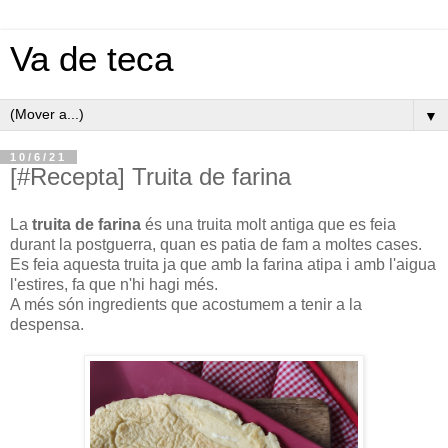
Va de teca
▼
10/6/21
[#Recepta] Truita de farina
La
truita de farina
és una truita molt antiga que es feia
durant la postguerra, quan es patia de fam a moltes cases.
Es feia aquesta truita ja que amb la farina atipa i amb l'aigua
l'estires, fa que n'hi hagi més.
A més són ingredients que acostumem a tenir a la
despensa.