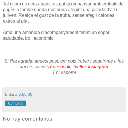
Tal i com us deia abans, es pot acompanyar amb embotit de
pagès o també queda mot bona afegint una picada d'all i
julivert. Realça el gust de la truita, sense afegir calories
extres al plat.
Amb una amanida d'acompanyament tenim un sopar
saludable, bo i econòmic.
Si t'ha agradat aquest post, em pots trobar i seguir-me a les
xarxes socials
Facebook
,
Twitter
,
Instagram
T'hi espero!
Lídia
a
6:58:00
Compartir
No hay comentarios: