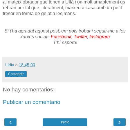
al mateix obrador que tenen a Ullà i on molt amablement us
rebran per tal que, literalment, marxeu a casa amb un petit
tresor en forma de gelat a les mans.
Si t'ha agradat aquest post, em pots trobar i seguir-me a les
xarxes socials
Facebook
,
Twitter
,
Instagram
T'hi espero!
Lídia
a
18:45:00
Compartir
No hay comentarios:
Publicar un comentario
‹
›
Inicio