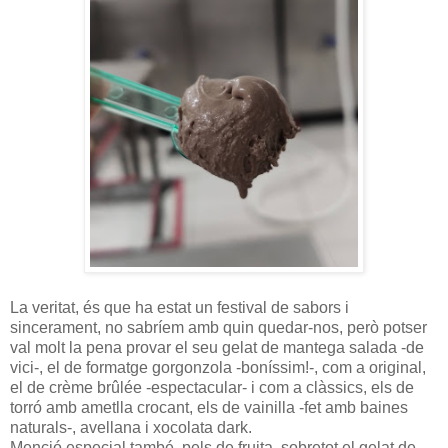
La veritat, és que ha estat un festival de sabors i
sincerament, no sabríem amb quin quedar-nos, però potser
val molt la pena provar el seu gelat de mantega salada -de
vici-, el de formatge gorgonzola -boníssim!-, com a original,
el de crème brûlée -espectacular- i com a clàssics, els de
torró amb ametlla crocant, els de vainilla -fet amb baines
naturals-, avellana i xocolata dark.
Menció especial també, pels de fruita, sobretot el gelat de