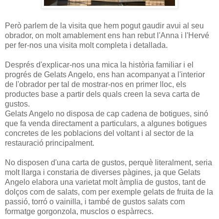
Però parlem de la visita que hem pogut gaudir avui al seu
obrador, on molt amablement ens han rebut l'Anna i l'Hervé
per fer-nos una visita molt completa i detallada.
Després d'explicar-nos una mica la història familiar i el
progrés de Gelats Angelo, ens han acompanyat a l'interior
de l'obrador per tal de mostrar-nos en primer lloc, els
productes base a partir dels quals creen la seva carta de
gustos.
Gelats Angelo no disposa de cap cadena de botigues, sinó
que fa venda directament a particulars, a algunes botigues
concretes de les poblacions del voltant i al sector de la
restauració principalment.
No disposen d'una carta de gustos, perquè literalment, seria
molt llarga i constaria de diverses pàgines, ja que Gelats
Angelo elabora una varietat molt àmplia de gustos, tant de
dolços com de salats, com per exemple gelats de fruita de la
passió, torró o vainilla, i també de gustos salats com
formatge gorgonzola, musclos o espàrrecs.