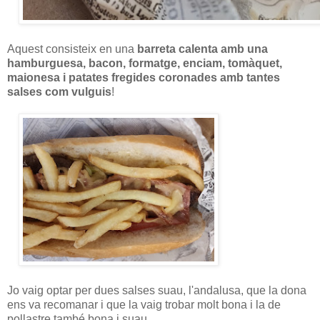
Aquest consisteix en una
barreta calenta amb una
hamburguesa, bacon, formatge, enciam, tomàquet,
maionesa i patates fregides coronades amb tantes
salses com vulguis
!
Jo vaig optar per dues salses suau, l'andalusa, que la dona
ens va recomanar i que la vaig trobar molt bona i la de
pollastre també bona i suau.