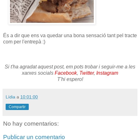
És a dir que ens va quedar una bona sensació tant pel tracte
com per l'entrepà :)
Si t'ha agradat aquest post, em pots trobar i seguir-me a les
xarxes socials
Facebook
,
Twitter
,
Instagram
T'hi espero!
Lídia
a
10:01:00
Compartir
No hay comentarios:
Publicar un comentario