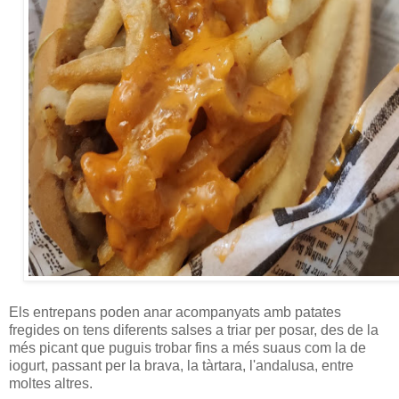
Els entrepans poden anar acompanyats amb patates
fregides on tens diferents salses a triar per posar, des de la
més picant que puguis trobar fins a més suaus com la de
iogurt, passant per la brava, la tàrtara, l'andalusa, entre
moltes altres.