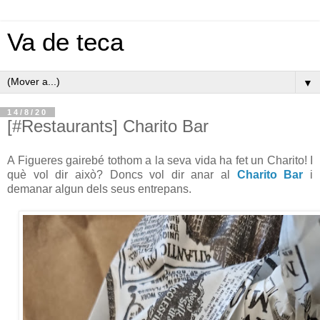
Va de teca
▼
14/8/20
[#Restaurants] Charito Bar
A Figueres gairebé tothom a la seva vida ha fet un Charito! I
què vol dir això? Doncs vol dir anar al
Charito Bar
i
demanar algun dels seus entrepans.