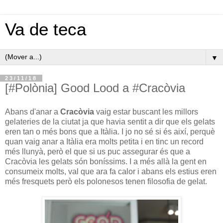
Va de teca
▼
23/11/18
[#Polònia] Good Lood a #Cracòvia
Abans d'anar a
Cracòvia
vaig estar buscant les millors
gelateries de la ciutat ja que havia sentit a dir que els gelats
eren tan o més bons que a Itàlia. I jo no sé si és així, perquè
quan vaig anar a Itàlia era molts petita i en tinc un record
més llunyà, però el que si us puc assegurar és que a
Cracòvia les gelats són boníssims. I a més allà la gent en
consumeix molts, val que ara fa calor i abans els estius eren
més fresquets però els polonesos tenen filosofia de gelat.