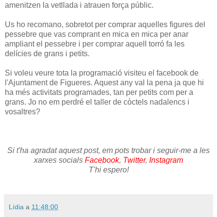
amenitzen la vetllada i atrauen força públic.
Us ho recomano, sobretot per comprar aquelles figures del
pessebre que vas comprant en mica en mica per anar
ampliant el pessebre i per comprar aquell torró fa les
delícies de grans i petits.
Si voleu veure tota la programació visiteu el facebook de
l'Ajuntament de Figueres. Aquest any val la pena ja que hi
ha més activitats programades, tan per petits com per a
grans. Jo no em perdré el taller de còctels nadalencs i
vosaltres?
Si t'ha agradat aquest post, em pots trobar i seguir-me a les
xarxes socials
Facebook
,
Twitter
,
Instagram
T'hi espero!
Lídia
a
11:48:00