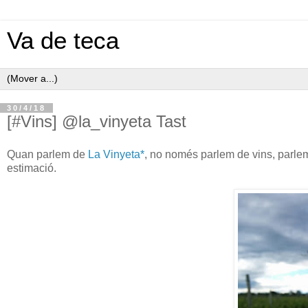
Va de teca
30/4/18
[#Vins] @la_vinyeta Tast
Quan parlem de
La Vinyeta*
, no només parlem de vins, parlem 
estimació.