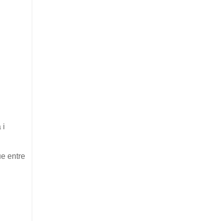
 i
ue entre