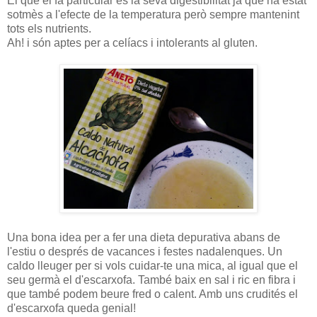
El que el fa particular és la seva digestibilitat ja que ha estat
sotmès a l'efecte de la temperatura però sempre mantenint
tots els nutrients.
Ah! i són aptes per a celíacs i intolerants al gluten.
Una bona idea per a fer una dieta depurativa abans de
l'estiu o després de vacances i festes nadalenques. Un
caldo lleuger per si vols cuidar-te una mica, al igual que el
seu germà el d'escarxofa. També baix en sal i ric en fibra i
que també podem beure fred o calent. Amb uns crudités el
d'escarxofa queda genial!