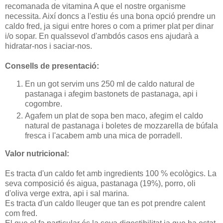
recomanada de vitamina A que el nostre organisme
necessita. Així doncs a l'estiu és una bona opció prendre un
caldo fred, ja sigui entre hores o com a primer plat per dinar
i/o sopar. En qualssevol d'ambdós casos ens ajudarà a
hidratar-nos i saciar-nos.
Consells de presentació:
En un got servim uns 250 ml de caldo natural de
pastanaga i afegim bastonets de pastanaga, api i
cogombre.
Agafem un plat de sopa ben maco, afegim el caldo
natural de pastanaga i boletes de mozzarella de búfala
fresca i l'acabem amb una mica de porradell.
Valor nutricional:
Es tracta d'un caldo fet amb ingredients 100 % ecològics. La
seva composició és aigua, pastanaga (19%), porro, oli
d'oliva verge extra, api i sal marina.
Es tracta d'un caldo lleuger que tan es pot prendre calent
com fred.