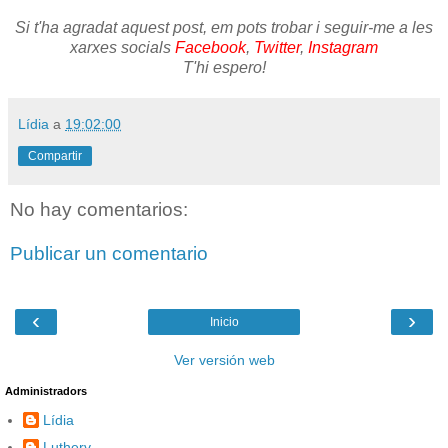
Si t'ha agradat aquest post, em pots trobar i seguir-me a les
xarxes socials
Facebook
,
Twitter
,
Instagram
T'hi espero!
Lídia
a
19:02:00
Compartir
No hay comentarios:
Publicar un comentario
‹
›
Inicio
Ver versión web
Administradors
Lídia
Lutherv