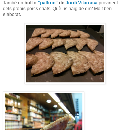
També un
bull o
"paltruc"
de
Jordi Vilarrasa
provinent
dels propis porcs criats. Què us haig de dir? Molt ben
elaborat.