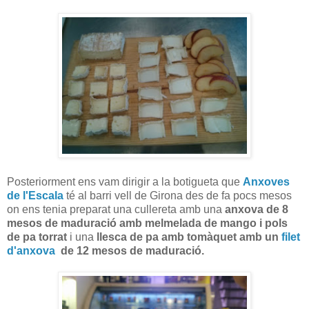
Posteriorment ens vam dirigir a la botigueta que
Anxoves
de l'Escala
té al barri vell de Girona des de fa pocs mesos
on ens tenia preparat una cullereta amb una
anxova de 8
mesos de maduració amb melmelada de mango i pols
de pa torrat
i una
llesca de pa amb tomàquet amb un
filet
d'anxova
de 12 mesos de maduració.