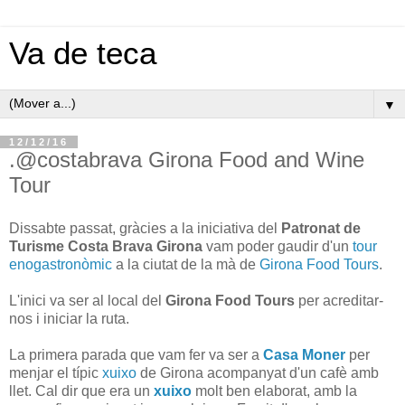
Va de teca
▼
12/12/16
.@costabrava Girona Food and Wine
Tour
Dissabte passat, gràcies a la iniciativa del
Patronat de
Turisme Costa Brava Girona
vam poder gaudir d'un
tour
enogastronòmic
a la ciutat de la mà de
Girona Food Tours
.
L'inici va ser al local del
Girona Food Tours
per acreditar-
nos i iniciar la ruta.
La primera parada que vam fer va ser a
Casa Moner
per
menjar el típic
xuixo
de Girona acompanyat d'un cafè amb
llet. Cal dir que era un
xuixo
molt ben elaborat, amb la