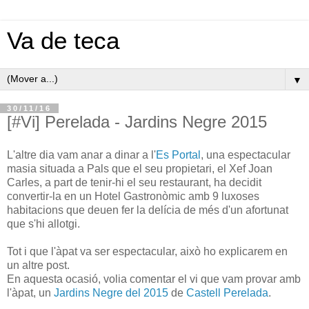
Va de teca
▼
30/11/16
[#Vi] Perelada - Jardins Negre 2015
L'altre dia vam anar a dinar a l'
Es Portal
, una espectacular
masia situada a Pals que el seu propietari, el Xef Joan
Carles, a part de tenir-hi el seu restaurant, ha decidit
convertir-la en un Hotel Gastronòmic amb 9 luxoses
habitacions que deuen fer la delícia de més d'un afortunat
que s'hi allotgi.
Tot i que l'àpat va ser espectacular, això ho explicarem en
un altre post.
En aquesta ocasió, volia comentar el vi que vam provar amb
l'àpat, un
Jardins Negre del 2015
de
Castell Perelada
.