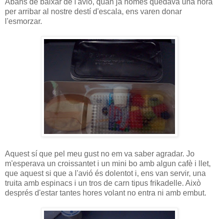
Abans de baixar de l'avió, quan ja només quedava una hora
per arribar al nostre destí d'escala, ens varen donar
l'esmorzar.
Aquest sí que pel meu gust no em va saber agradar. Jo
m'esperava un croissantet i un mini bo amb algun cafè i llet,
que aquest si que a l'avió és dolentot i, ens van servir, una
truita amb espinacs i un tros de carn tipus frikadelle. Això
després d'estar tantes hores volant no entra ni amb embut.