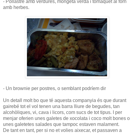
- Pollastre amb verdures, mongeta verda i tomàquet al forn
amb herbes.
- Un brownie per postres, o semblant podríem dir
Un detall molt bo que té aquesta companyia és que durant
gairebé tot el vol tenen una barra lliure de begudes, tan
alcohòliques, vi, cava i licors, com sucs de tot tipus. I per
menjar oferien unes galetes de xocolata i coco molt bones o
unes galetetes salades que tampoc estaven malament.
De tant en tant, per si no et volies aixecar, et passaven a