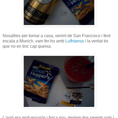
Nosaltres per tornar a casa, venint de San Francisco i fent
escala a Munich, vam fer-ho amb
Lufhtansa
i la veritat és
que no en tinc cap queixa.
L'avió era molt espaiós i força nou, teníem dos seients sols i