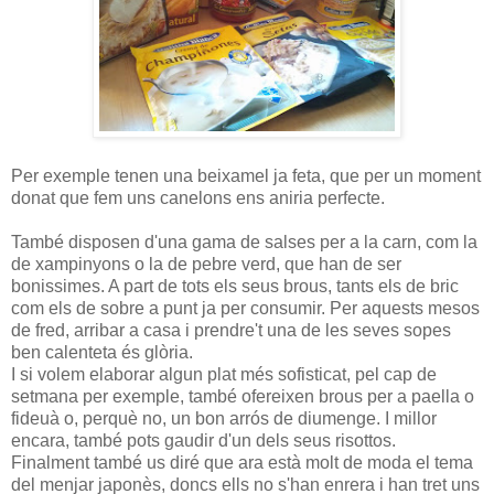
Per exemple tenen una beixamel ja feta, que per un moment
donat que fem uns canelons ens aniria perfecte.
També disposen d'una gama de salses per a la carn, com la
de xampinyons o la de pebre verd, que han de ser
bonissimes. A part de tots els seus brous, tants els de bric
com els de sobre a punt ja per consumir. Per aquests mesos
de fred, arribar a casa i prendre't una de les seves sopes
ben calenteta és glòria.
I si volem elaborar algun plat més sofisticat, pel cap de
setmana per exemple, també ofereixen brous per a paella o
fideuà o, perquè no, un bon arrós de diumenge. I millor
encara, també pots gaudir d'un dels seus risottos.
Finalment també us diré que ara està molt de moda el tema
del menjar japonès, doncs ells no s'han enrera i han tret uns