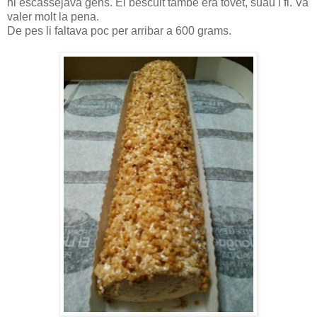
hi escassejava gens. El bescuit també era tovet, suau i fi. Va
valer molt la pena.
De pes li faltava poc per arribar a 600 grams.