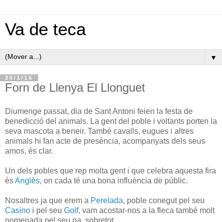
Va de teca
▼
30/1/15
Forn de Llenya El Llonguet
Diumenge passat, dia de Sant Antoni feien la festa de
benedicció del animals. La gent del poble i voltants porten la
seva mascota a beneir. També cavalls, eugues i altres
animals hi fan acte de presència, acompanyats dels seus
amos, és clar.
Un dels pobles que rep molta gent i que celebra aquesta fira
és
Anglès
, on cada té una bona influència de públic.
Nosaltres ja que erem a
Perelada
, poble conegut pel seu
Casino
i pel seu
Golf
, vam acostar-nos a la fleca també molt
nomenada pel seu pa, sobretot.