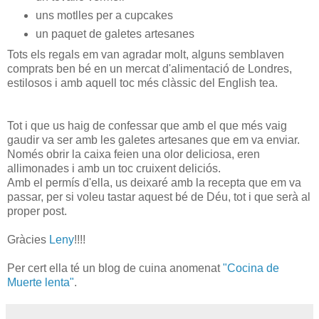
uns motlles per a cupcakes
un paquet de galetes artesanes
Tots els regals em van agradar molt, alguns semblaven
comprats ben bé en un mercat d'alimentació de Londres,
estilosos i amb aquell toc més clàssic del English tea.
Tot i que us haig de confessar que amb el que més vaig
gaudir va ser amb les galetes artesanes que em va enviar.
Només obrir la caixa feien una olor deliciosa, eren
allimonades i amb un toc cruixent deliciós.
Amb el permís d'ella, us deixaré amb la recepta que em va
passar, per si voleu tastar aquest bé de Déu, tot i que serà al
proper post.
Gràcies
Leny
!!!!
Per cert ella té un blog de cuina anomenat
"Cocina de
Muerte lenta"
.