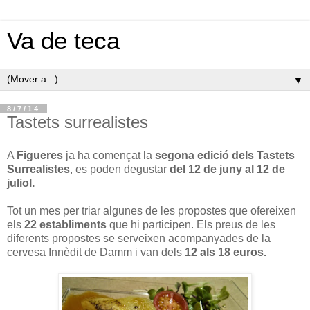
Va de teca
▼
8/7/14
Tastets surrealistes
A
Figueres
ja ha començat la
segona edició dels Tastets
Surrealistes
, es poden degustar
del 12 de juny al 12 de
juliol.
Tot un mes per triar algunes de les propostes que ofereixen
els
22 establiments
que hi participen. Els preus de les
diferents propostes se serveixen acompanyades de la
cervesa Innèdit de Damm i van dels
12 als 18 euros.