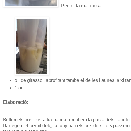
- Per fer la maionesa:
oli de girassol, aprofitant també el de les llaunes, així 
1 ou
Elaboració:
Bullim els ous. Per altra banda remullem la pasta dels canelon
Barregem el pernil dolç, la tonyina i els ous durs i els pass