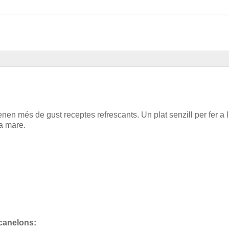
en més de gust receptes refrescants. Un plat senzill per fer a l
a mare.
 canelons: