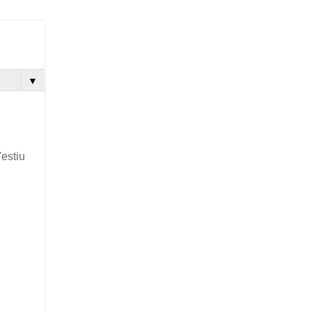
▼
'estiu