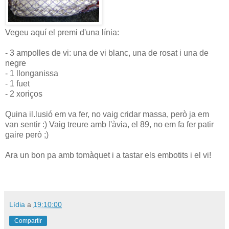
Vegeu aquí el premi d'una línia:
- 3 ampolles de vi: una de vi blanc, una de rosat i una de
negre
- 1 llonganissa
- 1 fuet
- 2 xoriços
Quina il.lusió em va fer, no vaig cridar massa, però ja em
van sentir :) Vaig treure amb l'àvia, el 89, no em fa fer patir
gaire però ;)
Ara un bon pa amb tomàquet i a tastar els embotits i el vi!
Lídia
a
19:10:00
Compartir