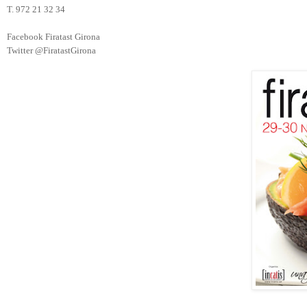
T. 972 21 32 34
Facebook Firatast Girona
Twitter @FiratastGirona