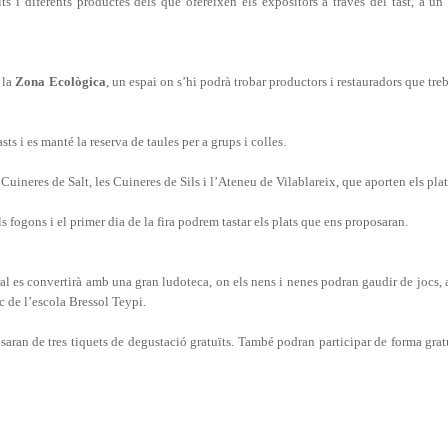
ts i diferents productes dels que ofereixen els expositors a través del tast, a un
 la
Zona Ecològica
, un espai on s’hi podrà trobar productors i restauradors que tr
sts i es manté la reserva de taules per a grups i colles
.
s Cuineres de Salt, les Cuineres de Sils i l’Ateneu de Vilablareix, que aporten els pla
 fogons i el primer dia de la fira podrem tastar els plats que ens proposaran.
iral es convertirà amb una gran ludoteca, on els nens i nenes podran gaudir de jocs, a
c de l’escola Bressol Teypi.
aran de tres tiquets de degustació gratuïts. També podran participar de forma gratu