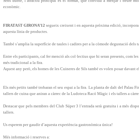
Sens dubte, l’atractiu principal és el format, que convida a menjar i beure mol
econòmic.
FIRATAST GIRONA’12
segueix creixent i en aquesta pròxima edició, incorpora
aquesta línia de productes.
També s’
amplia la superfície de taules i cadires per a la còmode degustació dels ta
Entre els participants, cal fer menció als col·lectius que hi seran presents, com le
més tradicional a la fira.
Aquest any però, els homes de les Cuineres de Sils també es volen posar davant els
Els més petits també trobaran el seu espai a la fira. La planta de dalt del Palau F
tallers de cuina que aniran a càrrec de la Ludoteca Racó Màgic i els tallers a càrre
Destacar que pels membres del Club Súper 3 l’entrada serà gratuita i a més dispos
tallers.
Us esperem per gaudir d’aquesta experiència gastronòmica única!
Més informació i reserves a: