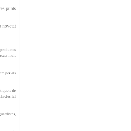
res punts
a novetat
 productes
etats molt
com per als
 tiquets de
tàncies. El
uardistes,