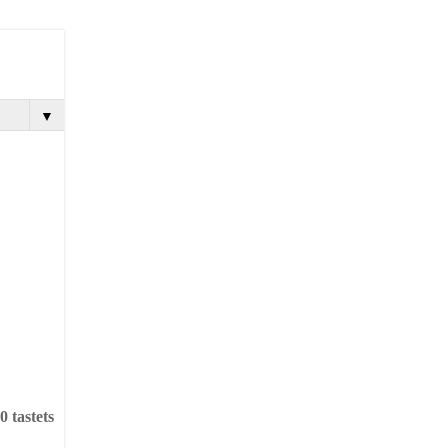
▼
 tastets