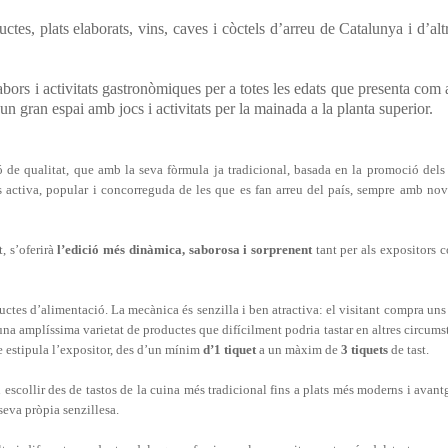
tes, plats elaborats, vins, caves i còctels d’arreu de Catalunya i d’alt
abors i activitats gastronòmiques per a totes les edats que presenta com 
un gran espai amb jocs i activitats per la mainada a la planta superior.
ó de qualitat, que amb la seva fòrmula ja tradicional, basada en la promoció dels
és activa, popular i concorreguda de les que es fan arreu del país, sempre amb nov
t, s’oferirà
l’edició més dinàmica, saborosa i sorprenent
tant per als expositors 
ctes d’alimentació. La mecànica és senzilla i ben atractiva: el visitant compra uns
 una amplíssima varietat de productes que difícilment podria tastar en altres circums
ue estipula l’expositor, des d’un mínim
d’1 tiquet
a un màxim de
3 tiquets
de tast.
scollir des de tastos de la cuina més tradicional fins a plats més moderns i avantg
seva pròpia senzillesa.