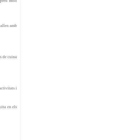
 preu molt
eballen amb
ts de cuina
ctivitats i
ita en els