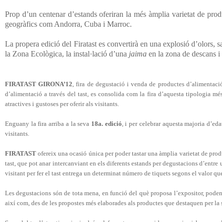
Prop d’un centenar d’estands oferiran la més àmplia varietat de produc
geogràfics com Andorra, Cuba i Marroc.
La propera edició del Firatast es convertirà en una explosió d’olors, s
la Zona Ecològica, la instal·lació d’una
jaima
en la zona de descans i 
FIRATAST GIRONA’12
, fira de degustació i venda de productes d’alimentaci
d’alimentació a través del tast, es consolida com la fira d’aquesta tipologia m
atractives i gustoses per oferir als visitants.
Enguany la fira arriba a la seva
18a. edició
, i per celebrar aquesta majoria d’eda
visitants.
FIRATAST
ofereix una ocasió única per poder tastar una àmplia varietat de produ
tast, que pot anar intercanviant en els diferents estands per degustacions d’entre
visitant per fer el tast entrega un determinat número de tiquets segons el valor q
Les degustacions són de tota mena, en funció del què proposa l’expositor, poden e
així com, des de les propostes més elaborades als productes que destaquen per la 