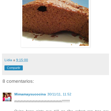
Lídia
a
9:15:00
Compartir
8 comentarios:
Mimamaysucocina
30/11/11, 11:52
mmmmmmmmmmmmmmmm!!!!!!!!
Quina bona pinta que té!! no t'ha sobrat cap troç per