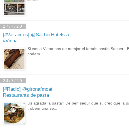
27/7/20
[#Vacances] @SacherHotels a
#Viena
Si vas a Viena has de menjar el famós pastís Sacher . 
podem...
24/7/20
[#Radio] @gironafmcat
Restaurants de pasta
Us agrada la pasta? De ben segur que si, crec que la p
trobem una se...