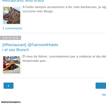
Restaurants amb brasa
A l'estiu sempre acostumem a fer més barbacoes, ja s
coccions més lleuge...
1 comentario:
15/7/20
[#Restaurant] @FairmontHotels
i el seu Brunch
El mes de febrer, concretament per a celebrar el dia de
temporada que ...
‹
Ve
Administradors