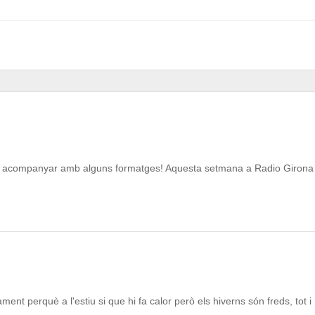
odem acompanyar amb alguns formatges! Aquesta setmana a Radio Girona
nt perquè a l'estiu si que hi fa calor però els hiverns són freds, tot i