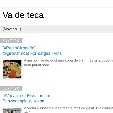
Va de teca
31/7/20
[#RadioGironafm]
@gironafmcat Formatges i vins
A qui no li ve de gust una copa de vi? I més si la p
hem parlat sobr...
30/7/20
[#Vacances] Eissalon am
Schwedenplatz, Viena
A Viena curiosament es menja molt de gelat. Dic curiosame
això...