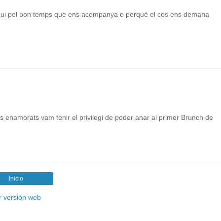
igui pel bon temps que ens acompanya o perquè el cos ens demana
ls enamorats vam tenir el privilegi de poder anar al primer Brunch de
Inicio
r versión web