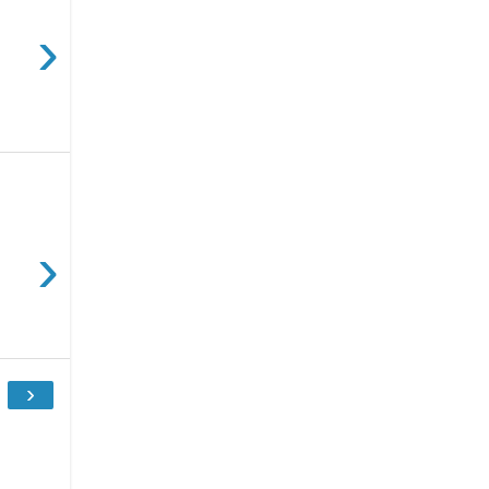
›
›
›