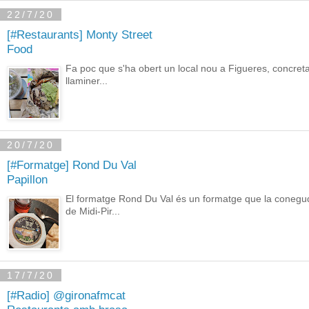
22/7/20
[#Restaurants] Monty Street
Food
Fa poc que s'ha obert un local nou a Figueres, concreta
llaminer...
20/7/20
[#Formatge] Rond Du Val
Papillon
El formatge Rond Du Val és un formatge que la coneguda
de Midi-Pir...
17/7/20
[#Radio] @gironafmcat