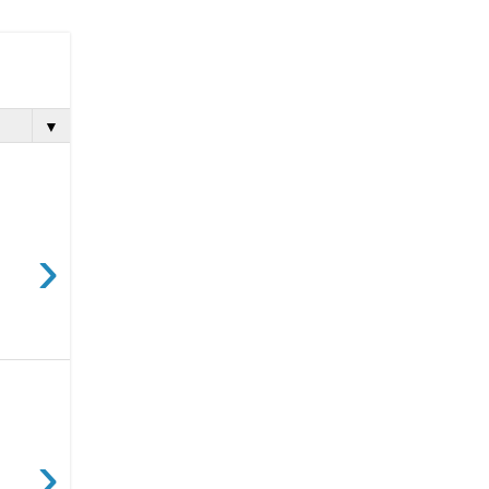
▼
›
›