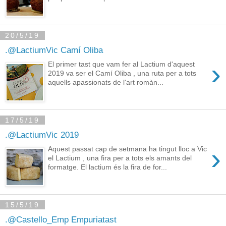
20/5/19
.@LactiumVic Camí Oliba
›
El primer tast que vam fer al Lactium d'aquest
2019 va ser el Camí Oliba , una ruta per a tots
aquells apassionats de l'art romàn...
17/5/19
.@LactiumVic 2019
›
Aquest passat cap de setmana ha tingut lloc a Vic
el Lactium , una fira per a tots els amants del
formatge. El lactium és la fira de for...
15/5/19
.@Castello_Emp Empuriatast