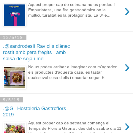
›
Aquest proper cap de setmana no us perdeu l'
Empuriatast , una fira gastronòmica on la
multiculturalitat és la protagonista. La 3ª e...
13/5/19
.@sandrodesii Raviolis d'ànec
rostit amb pera fregits i amb
salsa de soja i mel
›
No us podeu arribar a imaginar com m'agraden
els productes d'aquesta casa, és tastar
qualssevol cosa d'ells i encertar segur. E...
9/5/19
.@Gi_Hostaleria Gastroflors
2019
›
Aquest proper cap de setmana comença el
Temps de Flors a Girona , des del dissabte dia 11