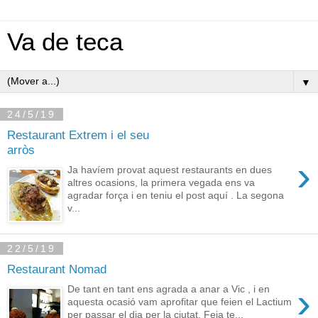
Va de teca
▼
24/5/19
Restaurant Extrem i el seu
arròs
›
Ja havíem provat aquest restaurants en dues
altres ocasions, la primera vegada ens va
agradar força i en teniu el post aquí . La segona
v...
22/5/19
Restaurant Nomad
›
De tant en tant ens agrada a anar a Vic , i en
aquesta ocasió vam aprofitar que feien el Lactium
per passar el dia per la ciutat. Feia te...