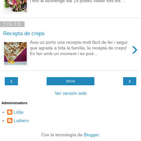
i fins al diumenge dia 19 podeu visitar tots els ...
7/5/19
Recepta de creps
›
Avui us porto una recepta molt fàcil de fer i segur
que agrada a tota la família, la recepta de creps!
Es fan amb un moment i es pod...
‹
›
Inicio
Ver versión web
Administradors
Lídia
Lutherv
Con la tecnología de
Blogger
.