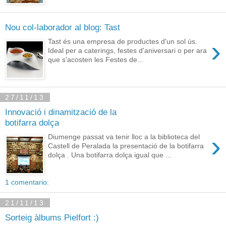
Nou col-laborador al blog: Tast
›
Tast és una empresa de productes d'un sol ús.
Ideal per a caterings, festes d'aniversari o per ara
que s'acosten les Festes de...
27/11/13
Innovació i dinamització de la
botifarra dolça
›
Diumenge passat va tenir lloc a la biblioteca del
Castell de Peralada la presentació de la botifarra
dolça . Una botifarra dolça igual que ...
1 comentario:
21/11/13
Sorteig àlbums Pielfort :)