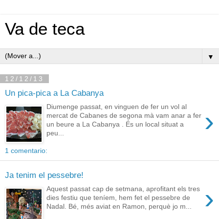
Va de teca
▼
12/12/13
Un pica-pica a La Cabanya
Diumenge passat, en vinguen de fer un vol al
›
mercat de Cabanes de segona mà vam anar a fer
un beure a La Cabanya . És un local situat a
peu...
1 comentario:
Ja tenim el pessebre!
›
Aquest passat cap de setmana, aprofitant els tres
dies festiu que teníem, hem fet el pessebre de
Nadal. Bé, més aviat en Ramon, perquè jo m...