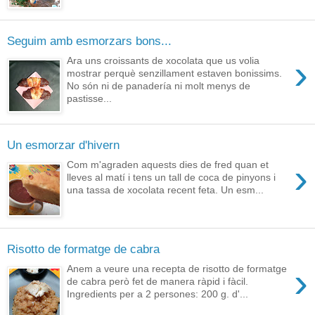
Seguim amb esmorzars bons...
›
Ara uns croissants de xocolata que us volia
mostrar perquè senzillament estaven bonissims.
No són ni de panadería ni molt menys de
pastisse...
Un esmorzar d'hivern
›
Com m'agraden aquests dies de fred quan et
lleves al matí i tens un tall de coca de pinyons i
una tassa de xocolata recent feta. Un esm...
Risotto de formatge de cabra
›
Anem a veure una recepta de risotto de formatge
de cabra però fet de manera ràpid i fàcil.
Ingredients per a 2 persones: 200 g. d'...