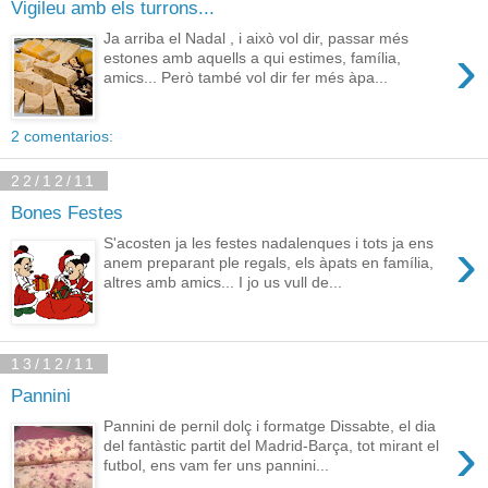
Vigileu amb els turrons...
Ja arriba el Nadal , i això vol dir, passar més
›
estones amb aquells a qui estimes, família,
amics... Però també vol dir fer més àpa...
2 comentarios:
22/12/11
Bones Festes
›
S'acosten ja les festes nadalenques i tots ja ens
anem preparant ple regals, els àpats en família,
altres amb amics... I jo us vull de...
13/12/11
Pannini
Pannini de pernil dolç i formatge Dissabte, el dia
›
del fantàstic partit del Madrid-Barça, tot mirant el
futbol, ens vam fer uns pannini...