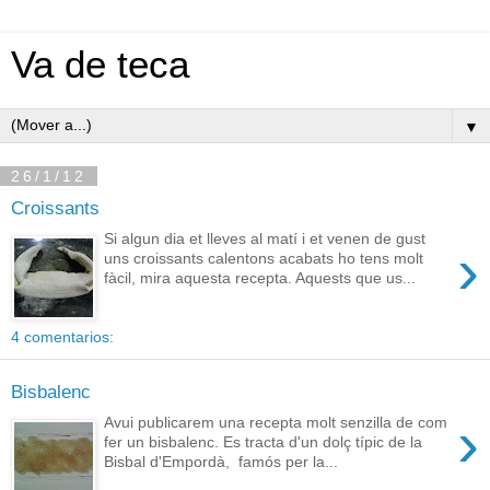
Va de teca
▼
26/1/12
Croissants
Si algun dia et lleves al matí i et venen de gust
›
uns croissants calentons acabats ho tens molt
fàcil, mira aquesta recepta. Aquests que us...
4 comentarios:
Bisbalenc
›
Avui publicarem una recepta molt senzilla de com
fer un bisbalenc. Es tracta d'un dolç típic de la
Bisbal d'Empordà, famós per la...