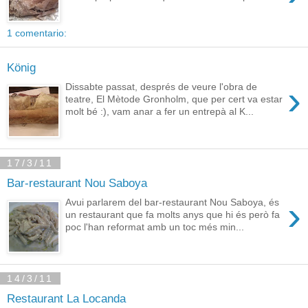
1 comentario:
König
›
Dissabte passat, després de veure l'obra de
teatre, El Mètode Gronholm, que per cert va estar
molt bé :), vam anar a fer un entrepà al K...
17/3/11
Bar-restaurant Nou Saboya
›
Avui parlarem del bar-restaurant Nou Saboya, és
un restaurant que fa molts anys que hi és però fa
poc l'han reformat amb un toc més min...
14/3/11
Restaurant La Locanda