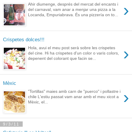
›
Ahir diumenge, després del mercat del encants i
del carnaval, vam anar a menjar una pizza a la
Locanda, Empuriabrava. És una pizzería on to...
Crispetes dolces!!!
›
Hola, avui el meu post serà sobre les crispetes
del cine. Hi ha crispetes d'un color o varis colors,
depenent del colorant que facin se...
Mèxic
›
"Tortillas" maies amb carn de "puerco" i pollastre i
chile L'estiu passat vam anar amb el meu xicot a
Mèxic, el...
9/3/11