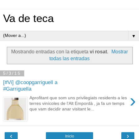
Va de teca
▼
Mostrando entradas con la etiqueta
vi rosat
.
Mostrar
todas las entradas
5/3/15
[#Vi] @coopgarriguell a
#Garriguella
›
Aprofitant que som uns privilegiats residents a les
terres vinícoles de l'Alt Empordà , ja fa un temps
que vam decidir anar visitant le...
‹
›
Inicio