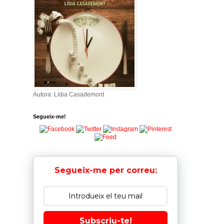
Autora: Lídia Casademont
Segueix-me!
Segueix-me per correu:
Subscriu-te!