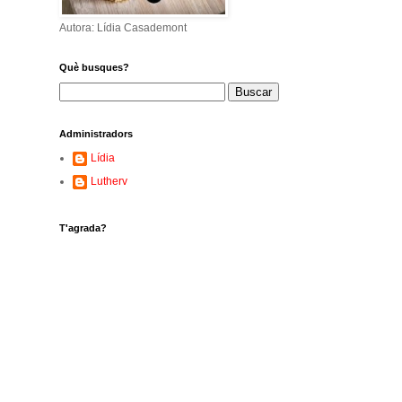
Autora: Lídia Casademont
Què busques?
Administradors
Lídia
Lutherv
T'agrada?