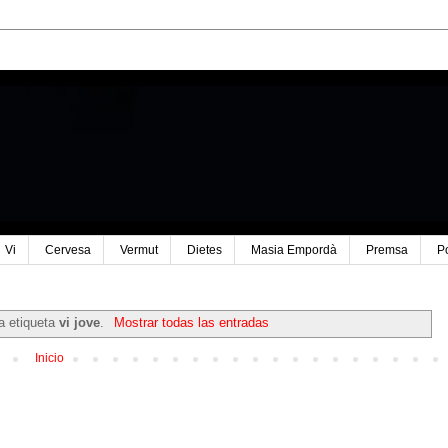
Vi
Cervesa
Vermut
Dietes
Masia Empordà
Premsa
P
a etiqueta
vi jove
.
Mostrar todas las entradas
Inicio