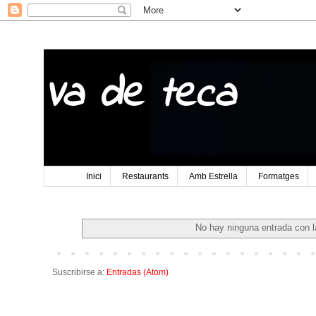
Va de teca
Inici
Restaurants
Amb Estrella
Formatges
No hay ninguna entrada con l
Suscribirse a:
Entradas (Atom)