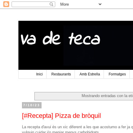
Va de teca
Inici
Restaurants
Amb Estrella
Formatges
Mostrando entradas con la et
7/10/23
[#Recepta] Pizza de bròquil
La recepta d'avui és un xic diferent a les que acostumo a fer ja 
vulguin cuidar i/o menjar menys carbohidrats.