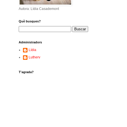
Autora: Lídia Casademont
Què busques?
Administradors
Lídia
Lutherv
T'agrada?