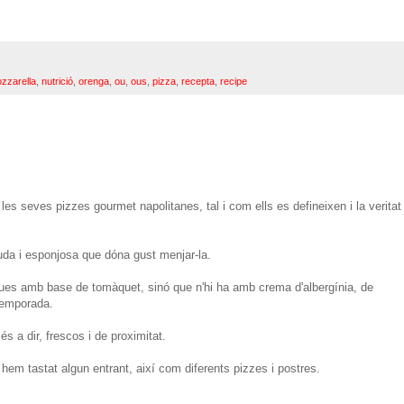
zzarella
,
nutrició
,
orenga
,
ou
,
ous
,
pizza
,
recepta
,
recipe
es seves pizzes gourmet napolitanes, tal i com ells es defineixen i la veritat
da i esponjosa que dóna gust menjar-la.
ques amb base de tomàquet, sinó que n'hi ha amb crema d'albergínia, de
temporada.
 a dir, frescos i de proximitat.
hem tastat algun entrant, així com diferents pizzes i postres.