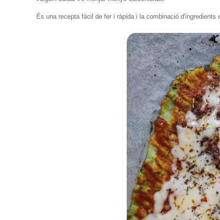
És una recepta fàcil de fer i ràpida i la combinació d'ingredien