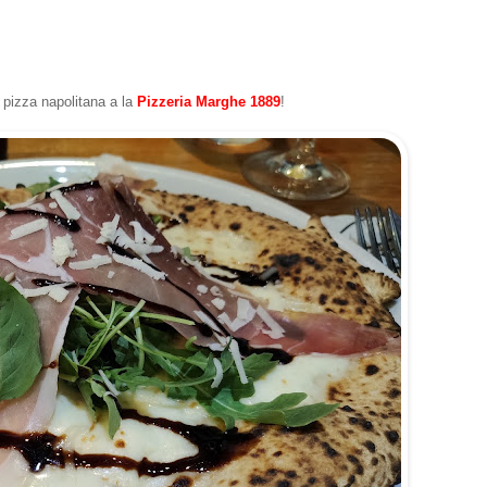
 pizza napolitana a la
Pizzeria Marghe 1889
!