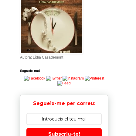
Autora: Lídia Casademont
Segueix-me!
Segueix-me per correu:
Subscriu-te!