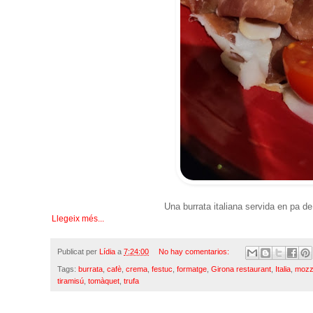
Una burrata italiana servida en pa de
Llegeix més...
Publicat per
Lídia
a
7:24:00
No hay comentarios:
Tags:
burrata
,
cafè
,
crema
,
festuc
,
formatge
,
Girona restaurant
,
Italia
,
mozz
tiramisú
,
tomàquet
,
trufa