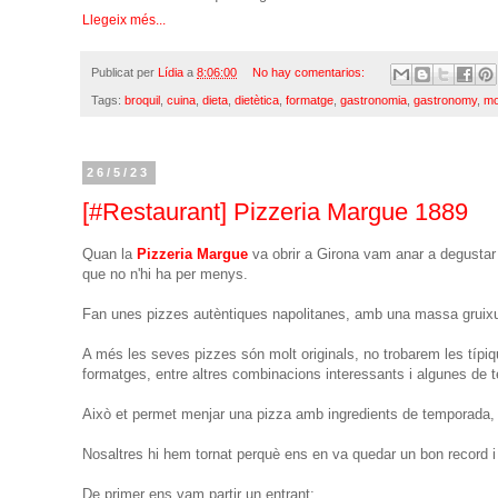
Llegeix més...
Publicat per
Lídia
a
8:06:00
No hay comentarios:
Tags:
broquil
,
cuina
,
dieta
,
dietètica
,
formatge
,
gastronomia
,
gastronomy
,
mo
26/5/23
[#Restaurant] Pizzeria Margue 1889
Quan la
Pizzeria Margue
va obrir a Girona vam anar a degustar l
que no n'hi ha per menys.
Fan unes pizzes autèntiques napolitanes, amb una massa gruixu
A més les seves pizzes són molt originals, no trobarem les típi
formatges, entre altres combinacions interessants i algunes de 
Això et permet menjar una pizza amb ingredients de temporada, és
Nosaltres hi hem tornat perquè ens en va quedar un bon record i 
De primer ens vam partir un entrant;