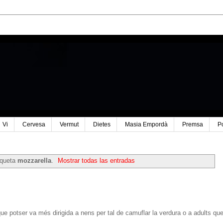
Vi
Cervesa
Vermut
Dietes
Masia Empordà
Premsa
P
iqueta
mozzarella
.
Mostrar todas las entradas
que potser va més dirigida a nens per tal de camuflar la verdura o a adults qu