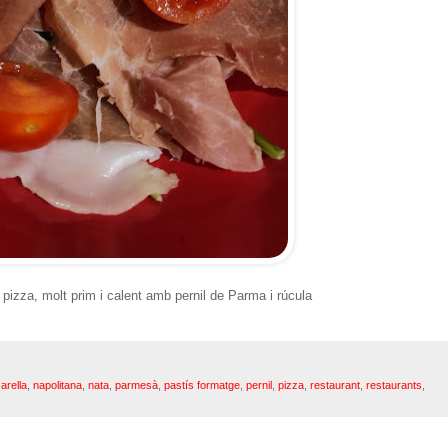
 pizza, molt prim i calent amb pernil de Parma i rúcula
arella
,
napolitana
,
nata
,
parmesà
,
pastís formatge
,
pernil
,
pizza
,
restaurant
,
restaurants
,