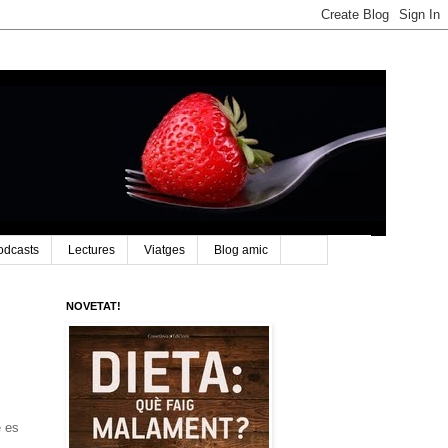
odcasts
Lectures
Viatges
Blog amic
NOVETAT!
e es