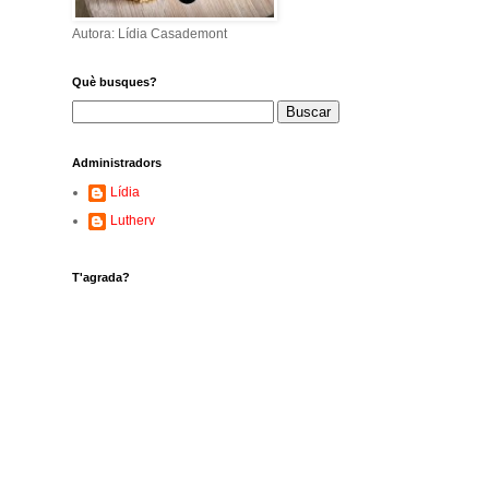
Autora: Lídia Casademont
Què busques?
Administradors
Lídia
Lutherv
T'agrada?