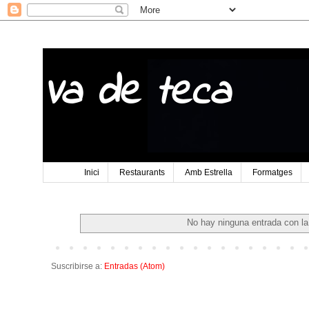
Va de teca
Inici
Restaurants
Amb Estrella
Formatges
No hay ninguna entrada con la
Suscribirse a:
Entradas (Atom)