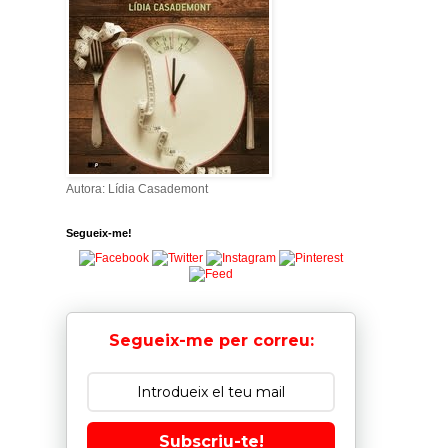
Autora: Lídia Casademont
Segueix-me!
Segueix-me per correu:
Subscriu-te!