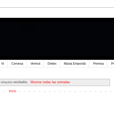
Vi
Cervesa
Vermut
Dietes
Masia Empordà
Premsa
P
 etiqueta
michelin
.
Mostrar todas las entradas
Inicio