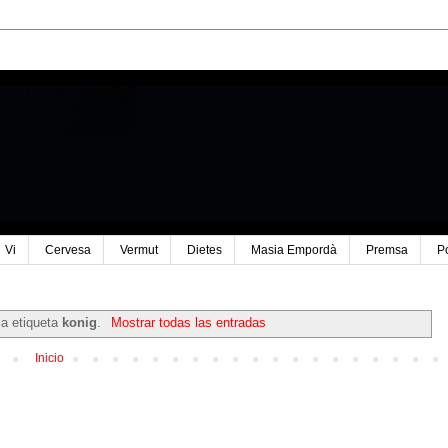
Vi
Cervesa
Vermut
Dietes
Masia Empordà
Premsa
P
la etiqueta
konig
.
Mostrar todas las entradas
Inicio