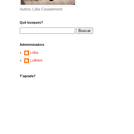
Autora: Lídia Casademont
Què busques?
Administradors
Lídia
Lutherv
T'agrada?