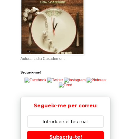
Autora: Lídia Casademont
Segueix-me!
Segueix-me per correu:
Subscriu-te!