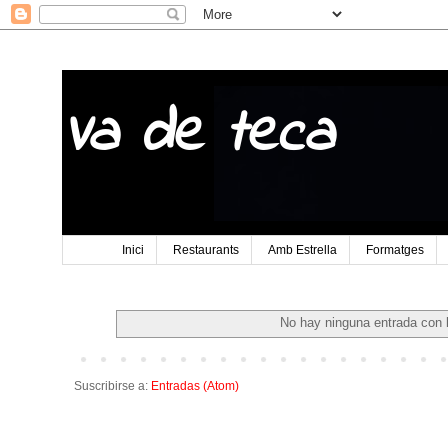
Va de teca
Inici
Restaurants
Amb Estrella
Formatges
No hay ninguna entrada con 
Suscribirse a:
Entradas (Atom)