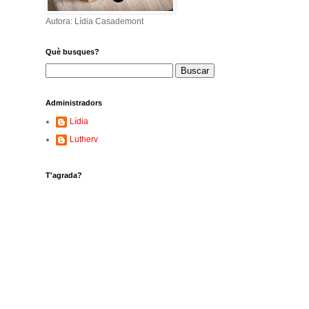
Autora: Lídia Casademont
Què busques?
Administradors
Lídia
Lutherv
T'agrada?