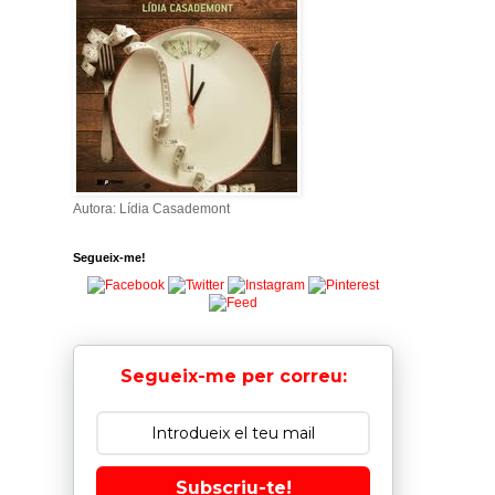
Autora: Lídia Casademont
Segueix-me!
Segueix-me per correu:
Subscriu-te!