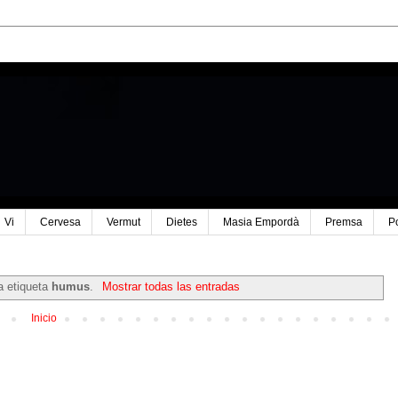
Vi
Cervesa
Vermut
Dietes
Masia Empordà
Premsa
P
a etiqueta
humus
.
Mostrar todas las entradas
Inicio