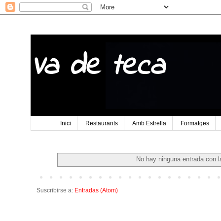
Va de teca
Inici
Restaurants
Amb Estrella
Formatges
No hay ninguna entrada con l
Suscribirse a:
Entradas (Atom)