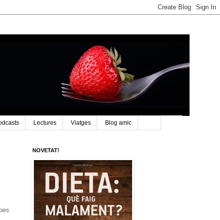
odcasts
Lectures
Viatges
Blog amic
NOVETAT!
abes