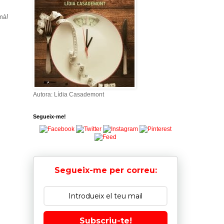
mà!
Autora: Lídia Casademont
Segueix-me!
Segueix-me per correu:
Subscriu-te!