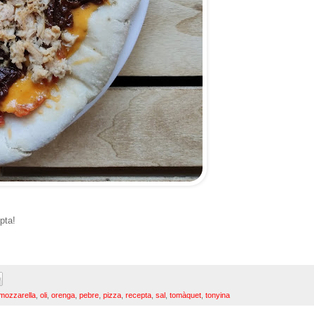
pta!
mozzarella
,
oli
,
orenga
,
pebre
,
pizza
,
recepta
,
sal
,
tomàquet
,
tonyina