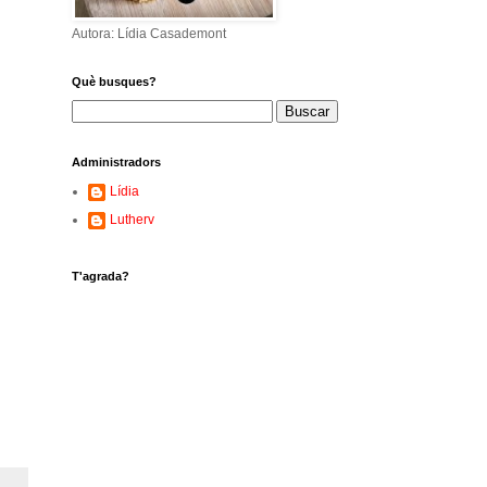
Autora: Lídia Casademont
Què busques?
Administradors
Lídia
Lutherv
T'agrada?