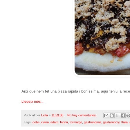
Així que hem fet una pizza ràpida i boníssima, aquí teniu la rece
Llegeix més...
Publicat per
Lídia
a
11:59:00
No hay comentarios:
Tags:
ceba
,
cuina
,
edam
,
farina
,
formatge
,
gastronomia
,
gastronomy
,
Italia
,