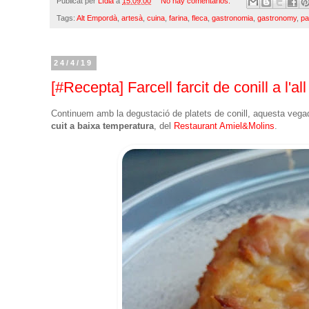
Publicat per
Lídia
a
15:09:00
No hay comentarios:
Tags:
Alt Empordà
,
artesà
,
cuina
,
farina
,
fleca
,
gastronomia
,
gastronomy
,
pa
24/4/19
[#Recepta] Farcell farcit de conill a l'a
Continuem amb la degustació de platets de conill, aquesta veg
cuit a baixa temperatura
, del
Restaurant Amiel&Molins
.