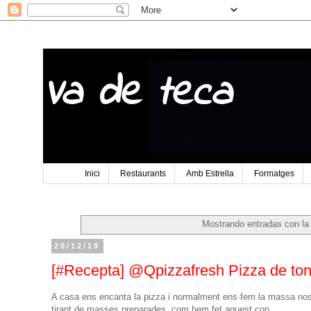
Va de teca
Inici
Restaurants
Amb Estrella
Formatges
Mostrando entradas con la
20/12/19
[#Recepta] @Qpizzafresh Pizza de tony
A casa ens encanta la pizza i normalment ens fem la massa nosa
tirant de masses preparades, com hem fet aquest cop.