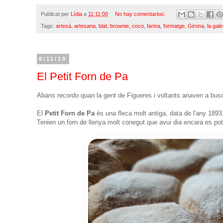
Publicat per
Lídia
a
11:11:00
No hay comentarios:
Tags:
artesà
,
artesana
,
blat
,
brownie
,
coco
,
farina
,
formatge
,
Girona
,
la gal
8/11/19
El Petit Forn de Pa
Abans recordo quan la gent de Figueres i voltants anaven a busca
El
Petit Forn de Pa
és una fleca molt antiga, data de l'any 1893,
Tenien un forn de llenya molt conegut que avui dia encara es po