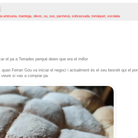
eta artesana
,
mantega
,
olives
,
ou
,
ous
,
parmesà
,
sobrassada
,
tomàquet
,
xocolata
r el pa a Terrades perquè deien que era el millor.
 quan Ferran Gou va iniciar el negoci i actualment és el seu besnét qui el por
t veure si vas a comprar pa.