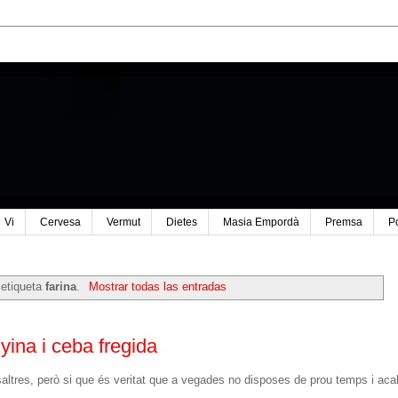
Vi
Cervesa
Vermut
Dietes
Masia Empordà
Premsa
P
 etiqueta
farina
.
Mostrar todas las entradas
ina i ceba fregida
ltres, però si que és veritat que a vegades no disposes de prou temps i ac