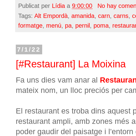
Publicat per
Lídia
a
9:00:00
No hay comen
Tags:
Alt Empordà
,
amanida
,
carn
,
carns
,
c
formatge
,
menú
,
pa
,
pernil
,
poma
,
restaura
7/1/22
[#Restaurant] La Moixina
Fa uns dies vam anar al
Restauran
mateix nom, un lloc preciós per cam
El restaurant es troba dins aquest p
restaurant ampli, amb zones més a
poder gaudir del paisatge i l'entorn 