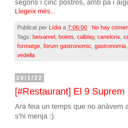
segons i cinc postres, amb pa i aig
Llegeix més...
Publicat per
Lídia
a
7:06:00
No hay comen
Tags:
beixamel
,
bolets
,
calblay
,
canelons
,
c
formatge
,
forum gastronomic
,
gastronomia
vedella
28/1/22
[#Restaurant] El 9 Suprem
Ara feia un temps que no anàvem 
s'hi menja :)