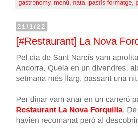
gastronomy
,
menú
,
nata
,
pastís formatge
,
21/1/22
[#Restaurant] La Nova Forq
Pel dia de Sant Narcís vam aprofit
Andorra. Queia en un divendres, ai
setmana més llarg, passant una nit 
Per dinar vam anar en un carreró pa
Restaurant La Nova Forquilla
. De
havien recomanat però al descobri