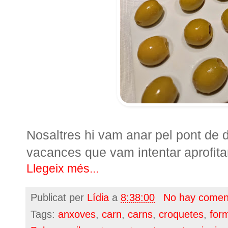
Nosaltres hi vam anar pel pont de 
vacances que vam intentar aprofitar
Llegeix més...
Publicat per
Lídia
a
8:38:00
No hay comen
Tags:
anxoves
,
carn
,
carns
,
croquetes
,
for