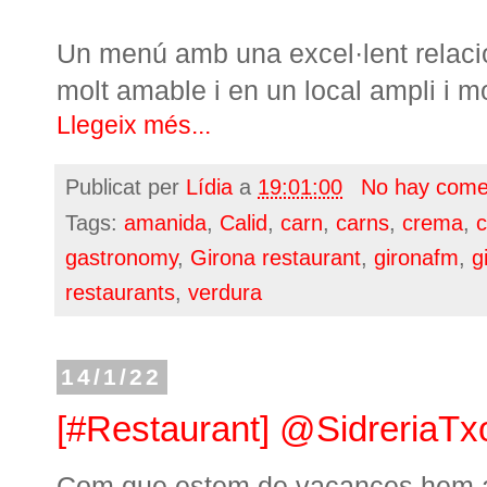
Un menú amb una excel·lent relaci
molt amable i en un local ampli i mo
Llegeix més...
Publicat per
Lídia
a
19:01:00
No hay come
Tags:
amanida
,
Calid
,
carn
,
carns
,
crema
,
c
gastronomy
,
Girona restaurant
,
gironafm
,
g
restaurants
,
verdura
14/1/22
[#Restaurant] @SidreriaTxo
Com que estem de vacances hem apr