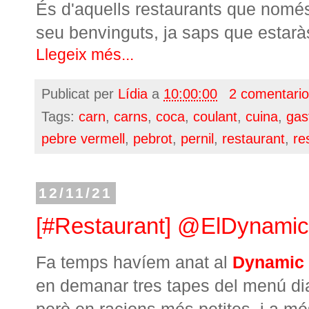
És d'aquells restaurants que només e
seu benvinguts, ja saps que estarà
Llegeix més...
Publicat per
Lídia
a
10:00:00
2 comentari
Tags:
carn
,
carns
,
coca
,
coulant
,
cuina
,
gas
pebre vermell
,
pebrot
,
pernil
,
restaurant
,
re
12/11/21
[#Restaurant] @ElDynami
Fa temps havíem anat al
Dynamic
en demanar tres tapes del menú dia
però en racions més petites, i a m