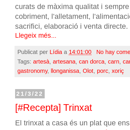
curats de màxima qualitat i sempre 
cobriment, l'alletament, l'alimentaci
sacrifici, elaboració i venta directe.
Llegeix més...
Publicat per
Lídia
a
14:01:00
No hay come
Tags:
artesà
,
artesana
,
can dorca
,
carn
,
ca
gastronomy
,
llonganissa
,
Olot
,
porc
,
xoriç
21/3/22
[#Recepta] Trinxat
El trinxat a casa és un plat que ens