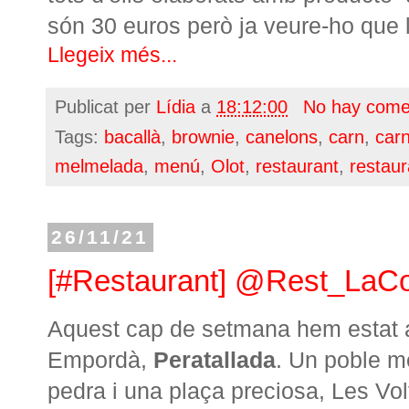
són 30 euros però ja veure-ho que la
Llegeix més...
Publicat per
Lídia
a
18:12:00
No hay come
Tags:
bacallà
,
brownie
,
canelons
,
carn
,
car
melmelada
,
menú
,
Olot
,
restaurant
,
restaur
26/11/21
[#Restaurant] @Rest_LaCo
Aquest cap de setmana hem estat a
Empordà,
Peratallada
. Un poble m
pedra i una plaça preciosa, Les Vol