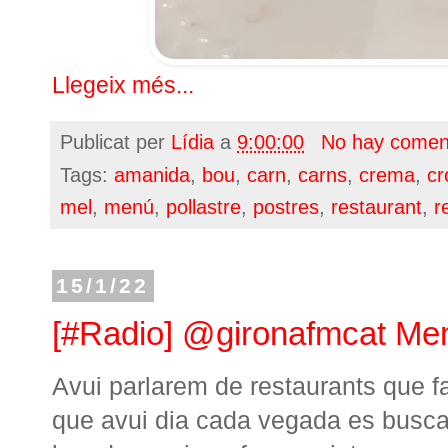
Llegeix més...
Publicat per
Lídia
a
9:00:00
No hay comen
Tags:
amanida
,
bou
,
carn
,
carns
,
crema
,
cr
mel
,
menú
,
pollastre
,
postres
,
restaurant
,
r
15/1/22
[#Radio] @gironafmcat Menú
Avui parlarem de restaurants que fa
que avui dia cada vegada es busca 