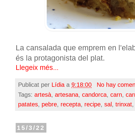
La cansalada que emprem en l'elabo
és la protagonista del plat.
Llegeix més...
Publicat per
Lídia
a
9:18:00
No hay comen
Tags:
artesà
,
artesana
,
candorca
,
carn
,
car
patates
,
pebre
,
recepta
,
recipe
,
sal
,
trinxat
15/3/22