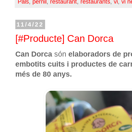
Pals
,
pernil
,
restaurant
,
restaurants
,
vi
,
vi n
11/4/22
[#Producte] Can Dorca
Can Dorca
són
elaboradors de pr
embotits cuits i productes de car
més de 80 anys.